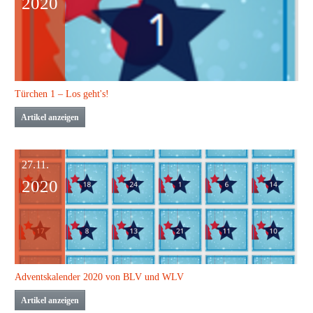
2020
Türchen 1 – Los geht's!
Artikel anzeigen
27.11.
2020
Adventskalender 2020 von BLV und WLV
Artikel anzeigen